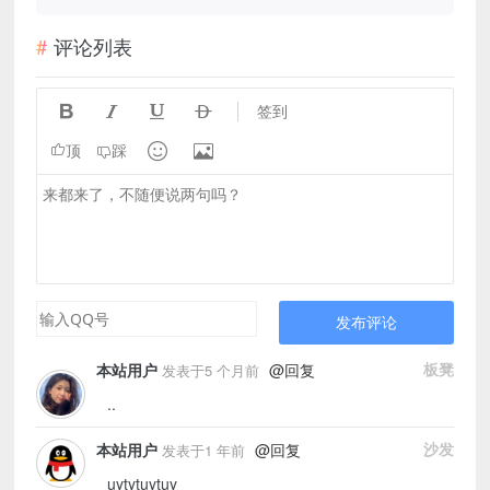
评论列表




签到


顶
踩
发布评论
@回复
板凳
本站用户
发表于5 个月前
..
@回复
沙发
本站用户
发表于1 年前
uytytuytuy