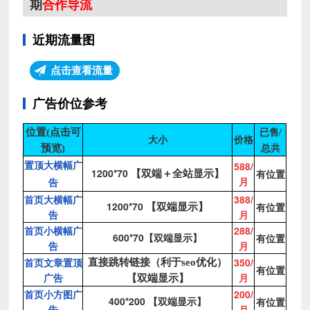
期
合作导流
近期流量图
点击查看流量
广告价位参考
位置
(点击可
已售/
大小
价格
预览)
总共
588/
置顶大横幅广
1200*70
有位置
【双端＋全站显示】
月
告
首
页大横幅广
388/
1200*70
有位置
【双端显示】
告
月
首页小横幅广
288/
600*70
有位置
【双端显示】
告
月
首页文章置顶
350/
直接跳转链接（利于seo优化）
有位置
广告
月
【双端显示】
首页小方图广
200/
400*200
有位置
【双端显示】
告
月