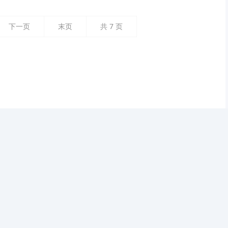
下一页
末页
共
7
页