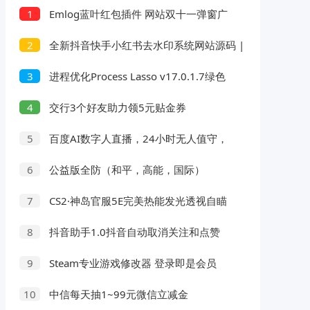
Emlog蓝叶红包插件 网站双十一弹窗广
1
告一键开启
全新抖音快手小红书去水印系统网站源码 |
2
支持几十种平台
进程优化Process Lasso v17.0.1.7绿色
3
版
交行3个好友助力领5元贴金券
4
百度AI数字人直播，24小时无人值守，
5
小白易上手，每天轻松躺赚800+
公益版全防（和平，高能，国际）
6
CS2·神岛官服5E完美热能发光透视自瞄
7
抖音助手1.0抖音自动取消关注和点赞
8
Steam专业游戏修改器 登录即是会员
9
中信每天抽1~99元微信立减金
10