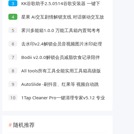
KK谷歌助手2.5.0514谷歌安装器 一键下
3
载安装
星果 Ai交互剧情解锁支线 对话驱动交互故
4
事剧情
霁川多能箱1.0.0 万能工具箱内置驾考考
5
题 去水印等功能
去水印v2.4解锁会员音视频图片水印处理
6
压缩工具
Bodii v2.0.0解锁会员减脂饮食记录陪伴
7
工具
All tools所有工具全能实用工具箱高级版
8
AutoSlide -刷抖音、红果等 视频自动跳
9
过广告 OCR智能识别 v2.6.0
1Tap Cleaner Pro一键清理专家v5.12 专业
10
版
随机推荐