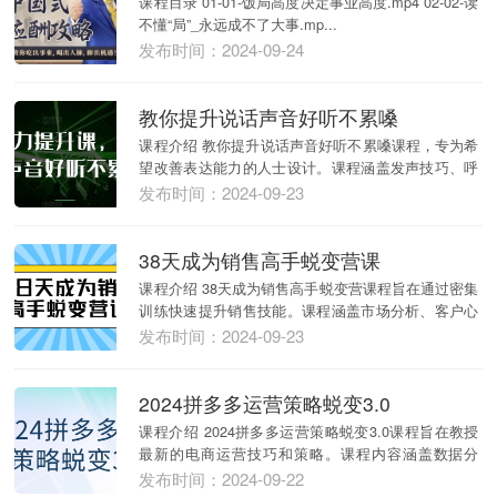
课程目录 01-01-饭局高度决定事业高度.mp4 02-02-读
不懂“局”_永远成不了大事.mp...
发布时间：2024-09-24
教你提升说话声音好听不累嗓
课程介绍 教你提升说话声音好听不累嗓课程，专为希
望改善表达能力的人士设计。课程涵盖发声技巧、呼
吸控...
发布时间：2024-09-23
38天成为销售高手蜕变营课
课程介绍 38天成为销售高手蜕变营课程旨在通过密集
训练快速提升销售技能。课程涵盖市场分析、客户心
理、...
发布时间：2024-09-23
2024拼多多运营策略蜕变3.0
课程介绍 2024拼多多运营策略蜕变3.0课程旨在教授
最新的电商运营技巧和策略。课程内容涵盖数据分
析...
发布时间：2024-09-22