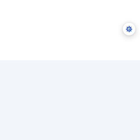
Copyright © qqhjy.top 好基友乐园
广告合作
|
用户中心
|
侵权投诉
|
欺诈广告举报
|