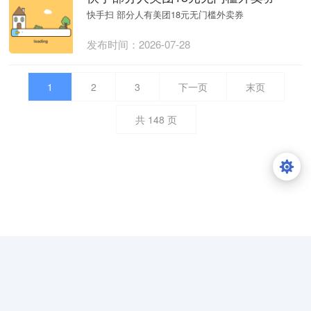
快手扫 部分人有美团18元无门槛外卖券
发布时间：2026-07-28
1
2
3
下一页
末页
共
148
页