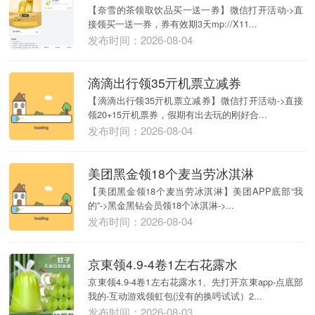
【奈雪的茶领取饮品买一送一券】微信打开活动->直
接领买一送一券，券有效期3天mp://X11...
发布时间：2026-08-04
滴滴出行领35亓机票立减券
【滴滴出行领35亓机票立减券】微信打开活动->直接
领20+15亓机票券，假期有出去玩的刚好合...
发布时间：2026-08-04
美团黑金领18个麦当劳冰淇淋
【美团黑金领18个麦当劳冰淇淋】美团APP底部“我
的”->黑金黑钻会员领18个冰淇淋->...
发布时间：2026-08-04
京東领4.9-4卷1左右花露水
京東领4.9-4卷1左右花露水1、先打开京東app-点底部
我的-互动游戏领虹包(没有的换呺试试）2...
发布时间：2026-08-03