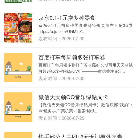
京东0.1-1元撸多种零食
京东0.1-1元撸多种零食先泠特价页面右下角3-2券
https://u.jd.com/UGMinZ...
发布时间：2026-07-30
百度打车每周领多张打车券
百度打车每周领多张打车券收藏好长期可用天天省钱
可领8张5亓+多张5/6/7折————微信关注 #公...
发布时间：2026-07-30
微信天天领QQ音乐绿钻周卡
【微信天天领QQ音乐绿钻周卡】微信底部“我的”->
点“服务-火车票机票”->搜索“秒杀...
发布时间：2026-07-29
快手部分人美团18元无门槛外卖券