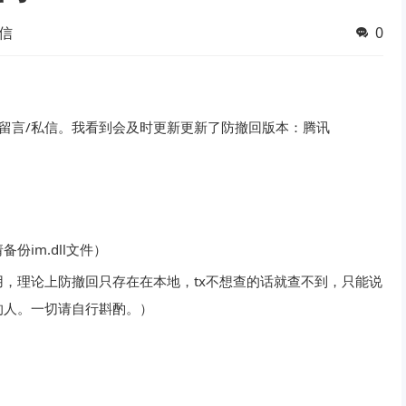
信
0
留言/私信。我看到会及时更新更新了防撤回版本：腾讯
im.dll文件）
，理论上防撤回只存在在本地，tx不想查的话就查不到，只能说
的人。一切请自行斟酌。）