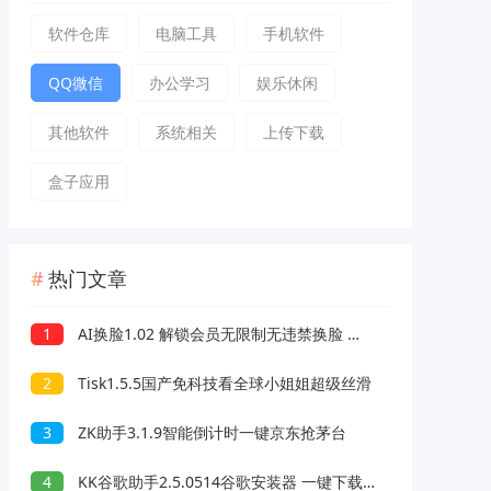
软件仓库
电脑工具
手机软件
QQ微信
办公学习
娱乐休闲
其他软件
系统相关
上传下载
盒子应用
热门文章
1
AI换脸1.02 解锁会员无限制无违禁换脸 支持照片/视频
2
Tisk1.5.5国产免科技看全球小姐姐超级丝滑
3
ZK助手3.1.9智能倒计时一键京东抢茅台
4
KK谷歌助手2.5.0514谷歌安装器 一键下载安装