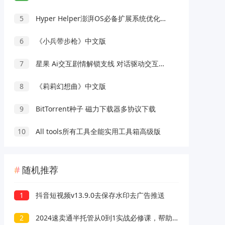
5
Hyper Helper澎湃OS必备扩展系统优化模块
6
《小兵带步枪》中文版
7
星果 Ai交互剧情解锁支线 对话驱动交互故事剧情
8
《莉莉幻想曲》中文版
9
BitTorrent种子 磁力下载器多协议下载
10
All tools所有工具全能实用工具箱高级版
随机推荐
1
抖音短视频v13.9.0去保存水印去广告推送
2
2024速卖通半托管从0到1实战必修课，帮助你快速了解目前主流托管模式全链路操作流程