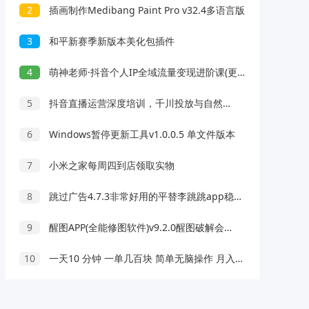
2
插画制作Medibang Paint Pro v32.4多语言版
3
和平新赛季新版本美化包插件
4
萌神老师·抖音个人IP全域流量变现进阶课(更新2026)
5
抖音直播运营深度培训，千川投放与自然流核心技能，10天掌握起号及运营(6-7月新课)
6
Windows暂停更新工具v1.0.0.5 单文件版本
7
小米之家每周四到店领取实物
8
跳过广告4.7.3非常好用的平替李跳跳app稳定性强
9
醒图APP(全能修图软件)v9.2.0醒图破解会员版
10
一天10 分钟 一单几百块 简单无脑操作 月入2W+教学