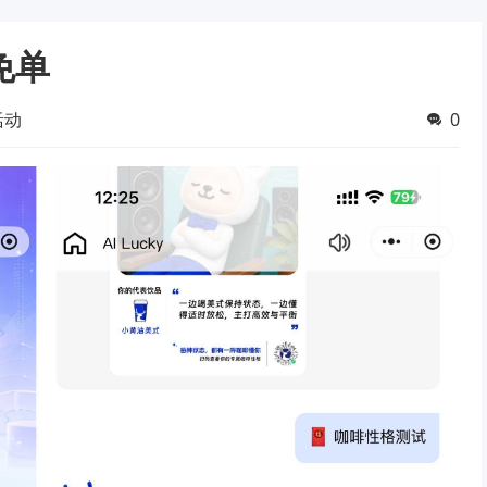
免单
活动
0