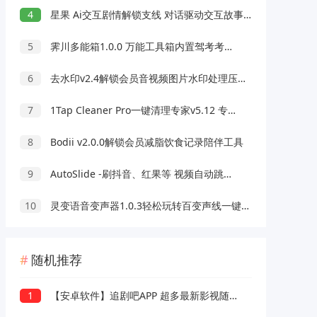
4
星果 Ai交互剧情解锁支线 对话驱动交互故事剧情
5
霁川多能箱1.0.0 万能工具箱内置驾考考题 去水印等功能
6
去水印v2.4解锁会员音视频图片水印处理压缩工具
7
1Tap Cleaner Pro一键清理专家v5.12 专业版
8
Bodii v2.0.0解锁会员减脂饮食记录陪伴工具
9
AutoSlide -刷抖音、红果等 视频自动跳过广告 OCR智能识别 v2.6.0
10
灵变语音变声器1.0.3轻松玩转百变声线一键变声
随机推荐
1
【安卓软件】追剧吧APP 超多最新影视随便看