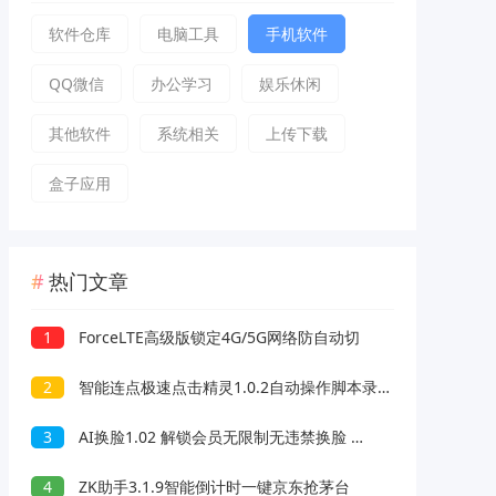
软件仓库
电脑工具
手机软件
QQ微信
办公学习
娱乐休闲
其他软件
系统相关
上传下载
盒子应用
热门文章
1
ForceLTE高级版锁定4G/5G网络防自动切
2
智能连点极速点击精灵1.0.2自动操作脚本录制解放双手
3
AI换脸1.02 解锁会员无限制无违禁换脸 支持照片/视频
4
ZK助手3.1.9智能倒计时一键京东抢茅台