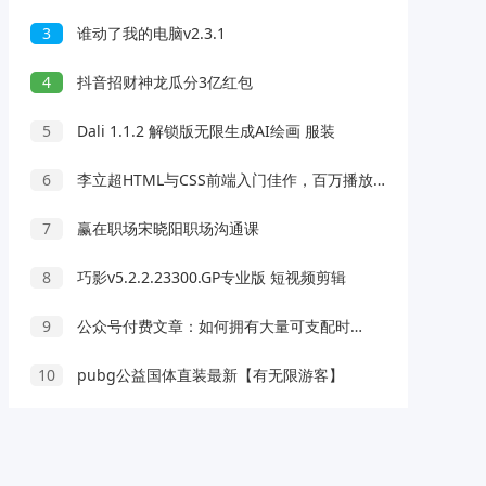
3
谁动了我的电脑v2.3.1
4
抖音招财神龙瓜分3亿红包
5
Dali 1.1.2 解锁版无限生成AI绘画 服装
6
李立超HTML与CSS前端入门佳作，百万播放，好评如潮！
7
赢在职场宋晓阳职场沟通课
8
巧影v5.2.2.23300.GP专业版 短视频剪辑
9
公众号付费文章：如何拥有大量可支配时间？衣食住行社交内耗全拆解
10
pubg公益国体直装最新【有无限游客】