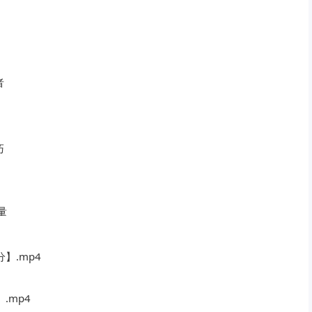
者
巧
量
】.mp4
.mp4