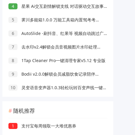
4
星果 Ai交互剧情解锁支线 对话驱动交互故事剧情
5
霁川多能箱1.0.0 万能工具箱内置驾考考题 去水印等功能
6
AutoSlide -刷抖音、红果等 视频自动跳过广告 OCR智能识别 v2.6.0
7
去水印v2.4解锁会员音视频图片水印处理压缩工具
8
1Tap Cleaner Pro一键清理专家v5.12 专业版
9
Bodii v2.0.0解锁会员减脂饮食记录陪伴工具
10
灵变语音变声器1.0.3轻松玩转百变声线一键变声
随机推荐
1
支付宝每周领取一大堆优惠券