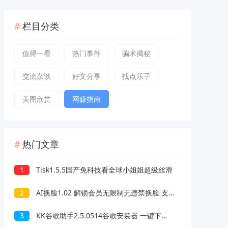
栏目分类
值得一看
热门事件
骗术揭秘
交流杂谈
好文分享
找点乐子
美图欣赏
网赚指南
热门文章
1
Tisk1.5.5国产免科技看全球小姐姐超级丝滑
2
AI换脸1.02 解锁会员无限制无违禁换脸 支持照片/视频
3
KK谷歌助手2.5.0514谷歌安装器 一键下载安装