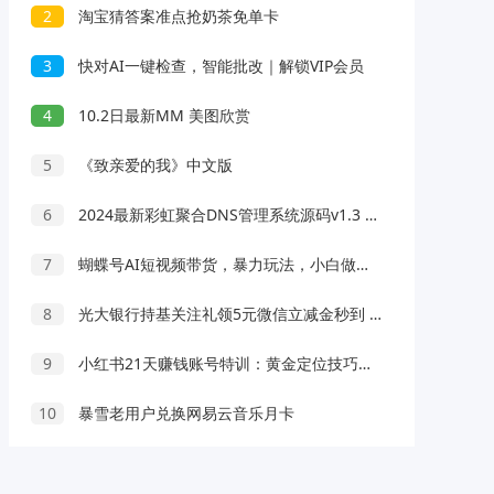
2
淘宝猜答案准点抢奶茶免单卡
3
快对AI一键检查，智能批改｜解锁VIP会员
4
10.2日最新MM 美图欣赏
5
《致亲爱的我》中文版
6
2024最新彩虹聚合DNS管理系统源码v1.3 全开源
7
蝴蝶号AI短视频带货，暴力玩法，小白做也能起飞
8
光大银行持基关注礼领5元微信立减金秒到 二类电子卡也可以
9
小红书21天赚钱账号特训：黄金定位技巧，高转粉文案创作，科学引流策略
10
暴雪老用户兑换网易云音乐月卡