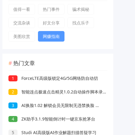
值得一看
热门事件
骗术揭秘
交流杂谈
好文分享
找点乐子
美图欣赏
网赚指南
热门文章
1
ForceLTE高级版锁定4G/5G网络防自动切
2
智能连点极速点击精灵1.0.2自动操作脚本录制解放双手
3
AI换脸1.02 解锁会员无限制无违禁换脸 支持照片/视频
4
ZK助手3.1.9智能倒计时一键京东抢茅台
5
Studi AI高级版AI作业解题扫描答疑学习