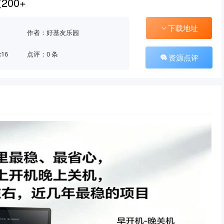
00+
下载地址
作者：好基友乐园
:16
点评：0 条
资源点评