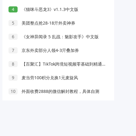
4
《猫咪斗恶龙3》v1.1.3中文版
5
美团整点抢28-18亓外卖神券
6
《女神异闻录 5 乱战：魅影攻手》中文版
7
京东外卖部分人领4-3亓叠加券
8
【百聚汇】TikTok跨境短视频零基础到精通网赚变现课
9
麦当劳100积分兑换1元麦旋风
10
外面收费2888的微信解封教程，具体自测