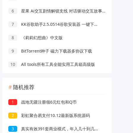
6
星果 Ai交互剧情解锁支线 对话驱动交互故事剧情
7
KK谷歌助手2.5.0514谷歌安装器 一键下载安装
8
《莉莉幻想曲》中文版
9
BitTorrent种子 磁力下载器多协议下载
10
All tools所有工具全能实用工具箱高级版
随机推荐
1
战地无疆注册领6元红包和Q币
2
彩虹聚合易支付10.12最新版系统源码
3
真实有效391套商业模式，年入几十到几百万案例解析娱乐版 视频+图文