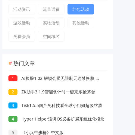
活动资讯
流量话费
红包活动
游戏活动
实物活动
其他活动
免费会员
空间域名
热门文章
1
AI换脸1.02 解锁会员无限制无违禁换脸 支持照片/视频
2
ZK助手3.1.9智能倒计时一键京东抢茅台
3
Tisk1.5.5国产免科技看全球小姐姐超级丝滑
4
Hyper Helper澎湃OS必备扩展系统优化模块
5
《小兵带步枪》中文版