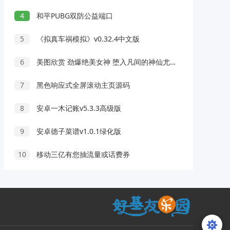
4
和平PUBG双防公益端口
5
《拟真车祸模拟》v0.32.4中文版
6
美图欣赏 劲爆绝美女神 堕入凡间的神仙尤物回归 媚态摄魂无与伦比
7
黑色响应式全屏滚动主页源码
8
安卓一木记账v5.3.3高级版
9
安卓德子菜谱v1.0.1绿化版
10
移动三亿有您抽流量或话费券