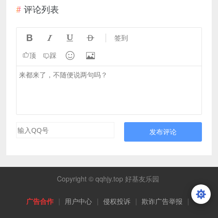
评论列表




签到


顶
踩
发布评论
Copyright © qqhjy.top 好基友乐园
广告合作
|
用户中心
|
侵权投诉
|
欺诈广告举报
|