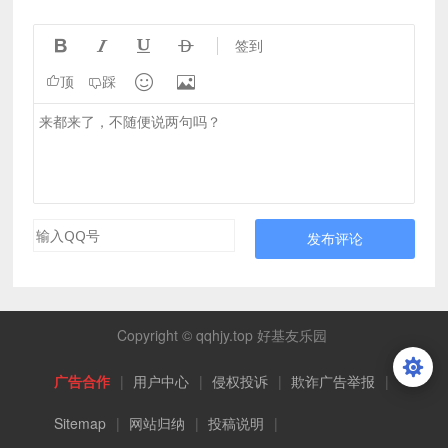




签到


顶
踩
发布评论
Copyright © qqhjy.top 好基友乐园
广告合作
|
用户中心
|
侵权投诉
|
欺诈广告举报
|
Sitemap
|
网站归纳
|
投稿说明
|