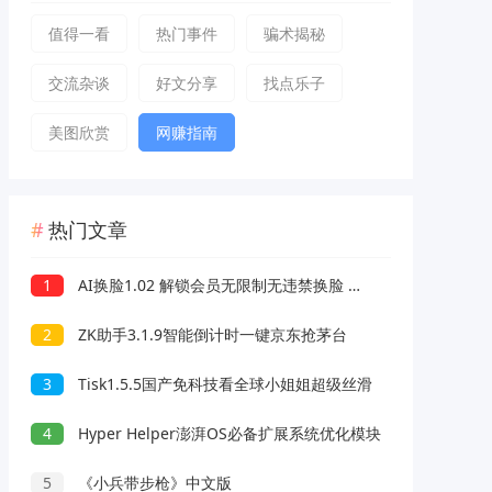
值得一看
热门事件
骗术揭秘
交流杂谈
好文分享
找点乐子
美图欣赏
网赚指南
热门文章
1
AI换脸1.02 解锁会员无限制无违禁换脸 支持照片/视频
2
ZK助手3.1.9智能倒计时一键京东抢茅台
3
Tisk1.5.5国产免科技看全球小姐姐超级丝滑
4
Hyper Helper澎湃OS必备扩展系统优化模块
5
《小兵带步枪》中文版