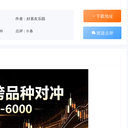
下载地址
作者：好基友乐园
09
点评：0 条
资源点评