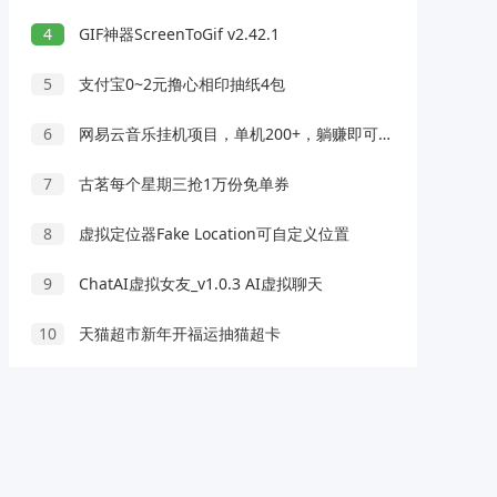
4
GIF神器ScreenToGif v2.42.1
5
支付宝0~2元撸心相印抽纸4包
6
网易云音乐挂机项目，单机200+，躺赚即可，正在红利期，无脑且暴力
7
古茗每个星期三抢1万份免单券
8
虚拟定位器Fake Location可自定义位置
9
ChatAI虚拟女友_v1.0.3 AI虚拟聊天
10
天猫超市新年开福运抽猫超卡