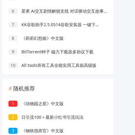
6
星果 Ai交互剧情解锁支线 对话驱动交互故事剧情
7
KK谷歌助手2.5.0514谷歌安装器 一键下载安装
8
《莉莉幻想曲》中文版
9
BitTorrent种子 磁力下载器多协议下载
10
All tools所有工具全能实用工具箱高级版
随机推荐
1
《动物园之星》中文版
2
日引流100＋最新小红书引流玩法
3
《钢铁指挥官》中文版