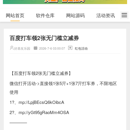
网站首页
软件仓库
网站源码
活动资讯
百度打车领2张无门槛立减券
好基友乐园
2026-7-6 03:00:07
红包活动
【百度打车领2张无门槛立减券】
微信打开活动->直接领1张5亓+1张7亓打车券，不限地区
使用
1?、mp://LpjBEcsQ6kOibcA
2?、mp://yGt95gRaoMm4OSA
————