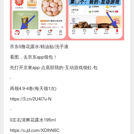
亰东0撸花露水/精油贴/洗手液
看图，去亰东app领包！
先打开京東app-点底部我的-互动游戏领虹.包
-
再领4.9-4卷(每天领1次)
https://3.cn/2U4I7u-N
-
0左右清爽花露水195ml
https://u.jd.com/XDlhN6C