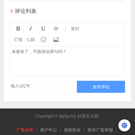
评论列表




签到


顶
踩
发布评论
Copyright © qqhjy.top 好基友乐园
广告合作
|
用户中心
|
侵权投诉
|
欺诈广告举报
|