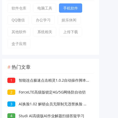
软件仓库
电脑工具
手机软件
QQ微信
办公学习
娱乐休闲
其他软件
系统相关
上传下载
盒子应用
热门文章
1
智能连点极速点击精灵1.0.2自动操作脚本录制解放双手
2
ForceLTE高级版锁定4G/5G网络防自动切
3
AI换脸1.02 解锁会员无限制无违禁换脸 支持照片/视频
4
Studi AI高级版AI作业解题扫描答疑学习