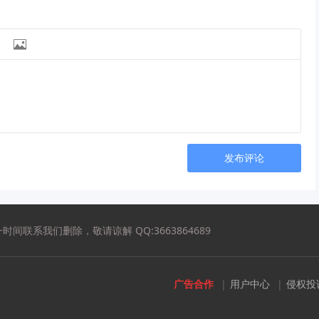

发布评论
系我们删除，敬请谅解 QQ:3663864689
广告合作
|
用户中心
|
侵权投