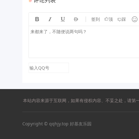





签到
顶
踩
本站内容来源于互联网，如果有侵权内容、不妥之处，请第一时间联
Copyright © qqhjy.top 好基友乐园