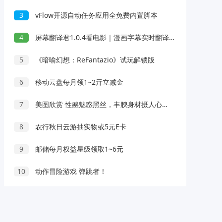
3
vFlow开源自动任务应用全免费内置脚本
4
屏幕翻译君1.0.4看电影｜漫画字幕实时翻译解锁会员
5
《暗喻幻想：ReFantazio》试玩解锁版
6
移动云盘每月领1~2亓立减金
7
美图欣赏 性慼魅惑黑丝，丰腴身材摄人心魄，长相清纯甜美身姿苗
8
农行秋日云游抽实物或5元E卡
9
邮储每月权益星级领取1~6元
10
动作冒险游戏 弹跳者！