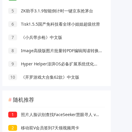
5
ZK助手3.1.9智能倒计时一键京东抢茅台
6
Tisk1.5.5国产免科技看全球小姐姐超级丝滑
7
《小兵带步枪》中文版
8
Image高级版图片批量转PDF编辑阅读转换工具
9
Hyper Helper澎湃OS必备扩展系统优化模块
10
《开罗游戏大合集62款》中文版
随机推荐
1
照片人脸识别查找FaceSeeker慧眼寻人 v1.6
2
移动双V会员签到7天领视频周卡