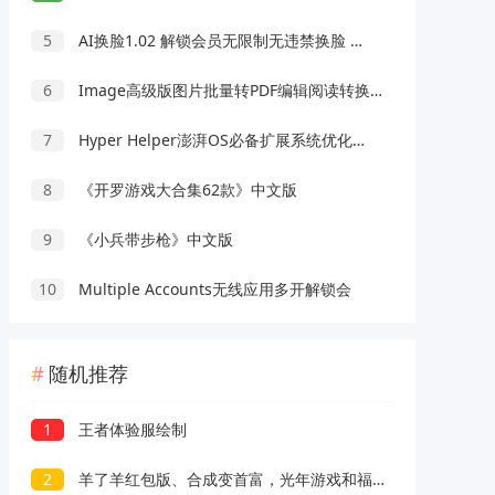
5
AI换脸1.02 解锁会员无限制无违禁换脸 支持照片/视频
6
Image高级版图片批量转PDF编辑阅读转换工具
7
Hyper Helper澎湃OS必备扩展系统优化模块
8
《开罗游戏大合集62款》中文版
9
《小兵带步枪》中文版
10
Multiple Accounts无线应用多开解锁会
随机推荐
1
王者体验服绘制
2
羊了羊红包版、合成变首富，光年游戏和福利直发新出