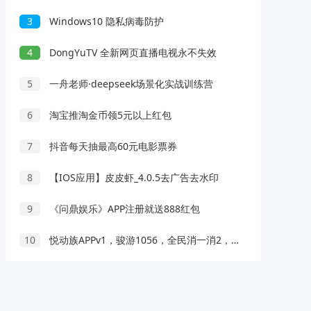
3
Windows10 隐私病毒防护
4
DongYuTV 全新网页直播电视永不失效
5
一舟老师·deepseek场景化实战训练营
6
淘宝推淘金币领5元以上红包
7
抖音每天抽最高60元电影票券
8
【IOS应用】皮皮虾_4.0.5去广告去水印
9
《问鼎娱乐》APP注册就送888红包
10
悦动族APPv1，骏游1056，全民消一消2，免费赚1.5元！