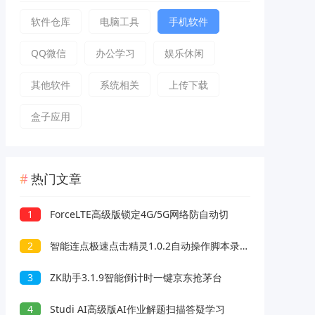
软件仓库
电脑工具
手机软件
QQ微信
办公学习
娱乐休闲
其他软件
系统相关
上传下载
盒子应用
热门文章
1
ForceLTE高级版锁定4G/5G网络防自动切
2
智能连点极速点击精灵1.0.2自动操作脚本录制解放双手
3
ZK助手3.1.9智能倒计时一键京东抢茅台
4
Studi AI高级版AI作业解题扫描答疑学习