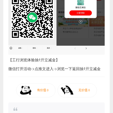
【工行浏览体验抽1亓立减金】
微信打开活动->点推文进入->浏览一下返回抽1亓立减金