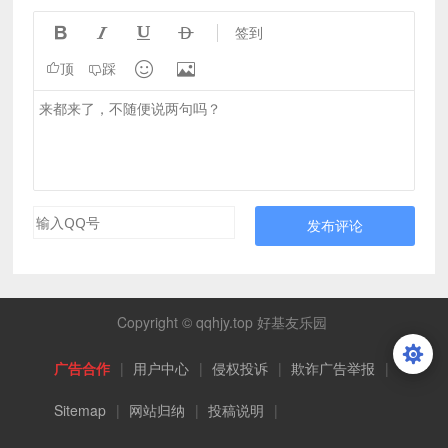




签到


顶
踩
发布评论
Copyright © qqhjy.top 好基友乐园
广告合作
|
用户中心
|
侵权投诉
|
欺诈广告举报
|
Sitemap
|
网站归纳
|
投稿说明
|