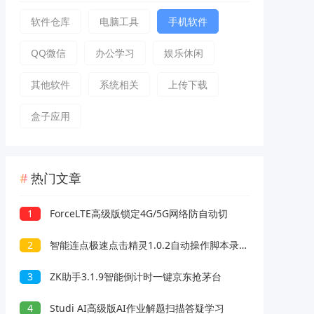
软件仓库
电脑工具
手机软件
QQ微信
办公学习
娱乐休闲
其他软件
系统相关
上传下载
盒子应用
热门文章
1
ForceLTE高级版锁定4G/5G网络防自动切
2
智能连点极速点击精灵1.0.2自动操作脚本录制解放双手
3
ZK助手3.1.9智能倒计时一键京东抢茅台
4
Studi AI高级版AI作业解题扫描答疑学习