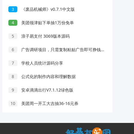
3
《废品机械师》v0.7.1中文版
4
美团领津贴下单抽1万份免单
5
浪子易支付 3069版本源码
6
广告调研项目，只需复制粘贴广告即可挣钱，平台大水，任务不限量，一天3张【揭秘】
7
学校人员统计源码分享
8
公式化的制作内容和理解数据
9
安卓滴滴出行V7.1.12绿色版
10
美团周一开工大吉抽36-16元券