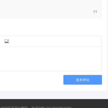

发布评论
系我们删除，敬请谅解 QQ:3663864689