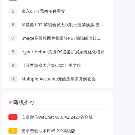
5
京东0.1-1元撸多种零食
6
AI换脸1.02 解锁会员无限制无违禁换脸 支持照片/视频
7
Image高级版图片批量转PDF编辑阅读转换工具
8
Hyper Helper澎湃OS必备扩展系统优化模块
9
《开罗游戏大合集62款》中文版
10
Multiple Accounts无线应用多开解锁会
随机推荐
1
安卓微信WeChat v8.0.42.2427谷歌版
2
安卓恋爱话术库v5.2.0高级版