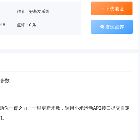
下载地址
作者：好基友乐园
:18
点评：0 条
资源点评
刷步数
助你一臂之力。一键更新步数，调用小米运动API接口提交自定
Q。