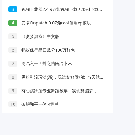
3
视频下载器2.4.9万能视频下载无限制下载深夜视频
4
安卓Onpatch 0.07免root使用xp模块
5
《贪婪游戏》中文版
6
蚂蚁保星品日瓜分100万红包
7
周易六十四卦之苗氏占卜术
8
男粉引流玩法(新)，玩法友好做的好当天就能变现
9
有心跳舞蹈专业舞蹈教学，实现舞蹈梦，解锁会员
10
破解和平一体收割机