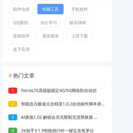
软件仓库
电脑工具
手机软件
QQ微信
办公学习
娱乐休闲
其他软件
系统相关
上传下载
盒子应用
热门文章
1
ForceLTE高级版锁定4G/5G网络防自动切
2
智能连点极速点击精灵1.0.2自动操作脚本录制解放双手
3
AI换脸1.02 解锁会员无限制无违禁换脸 支持照片/视频
4
ZK助手3.1.9智能倒计时一键京东抢茅台