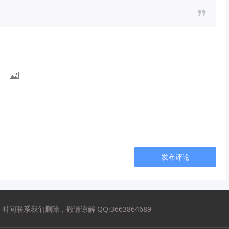

发布评论
系我们删除，敬请谅解 QQ:3663864689