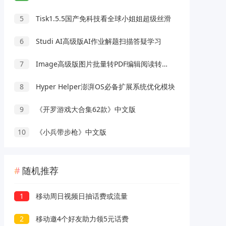
5
Tisk1.5.5国产免科技看全球小姐姐超级丝滑
6
Studi AI高级版AI作业解题扫描答疑学习
7
Image高级版图片批量转PDF编辑阅读转换工具
8
Hyper Helper澎湃OS必备扩展系统优化模块
9
《开罗游戏大合集62款》中文版
10
《小兵带步枪》中文版
随机推荐
1
移动周日视频日抽话费或流量
2
移动邀4个好友助力领5元话费