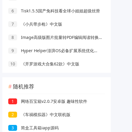
6
Tisk1.5.5国产免科技看全球小姐姐超级丝滑
7
《小兵带步枪》中文版
8
Image高级版图片批量转PDF编辑阅读转换工具
9
Hyper Helper澎湃OS必备扩展系统优化模块
10
《开罗游戏大合集62款》中文版
随机推荐
1
网络百宝箱v2.0.7安卓版 趣味性软件
2
《车祸模拟器》中文联机版
3
简盒工具箱iapp源码