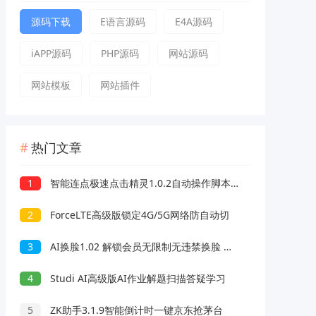
源码下载
E语言源码
E4A源码
iAPP源码
PHP源码
网站源码
网站模板
网站插件
热门文章
1
智能连点极速点击精灵1.0.2自动操作脚本录制解放双手
2
ForceLTE高级版锁定4G/5G网络防自动切
3
AI换脸1.02 解锁会员无限制无违禁换脸 支持照片/视频
4
Studi AI高级版AI作业解题扫描答疑学习
5
ZK助手3.1.9智能倒计时一键京东抢茅台