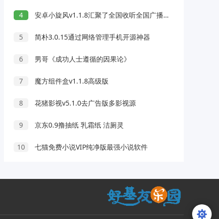
4
安卓小旋风v1.1.8汇聚了全国收听全国广播软件
5
简朴3.0.15通过网络管理手机开源神器
6
男哥《成功人士遵循的因果论》
7
魔方组件盒v1.1.8高级版
8
花猪影视v5.1.0去广告版多影视源
9
京东0.9撸抽纸 乳霜纸 洁厕灵
10
七猫免费小说VIP纯净版最强小说软件