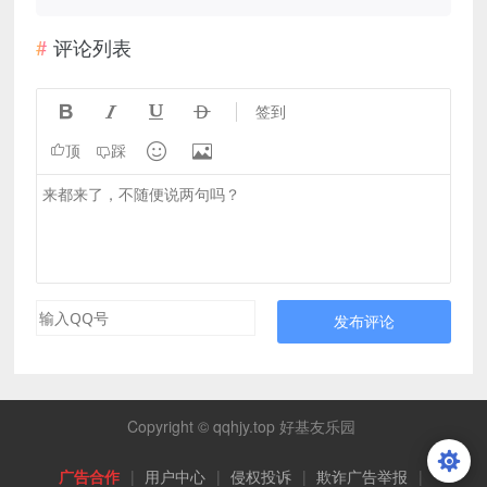
评论列表




签到


顶
踩
发布评论
Copyright © qqhjy.top 好基友乐园
广告合作
|
用户中心
|
侵权投诉
|
欺诈广告举报
|