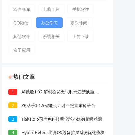
软件仓库
电脑工具
手机软件
QQ微信
办公学习
娱乐休闲
其他软件
系统相关
上传下载
盒子应用
热门文章
1
AI换脸1.02 解锁会员无限制无违禁换脸 支持照片/视频
2
ZK助手3.1.9智能倒计时一键京东抢茅台
3
Tisk1.5.5国产免科技看全球小姐姐超级丝滑
4
Hyper Helper澎湃OS必备扩展系统优化模块