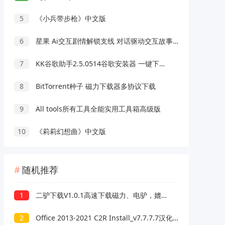
5
《小兵带步枪》中文版
6
星果 Ai交互剧情解锁支线 对话驱动交互故事剧情
7
KK谷歌助手2.5.0514谷歌安装器 一键下载安装
8
BitTorrent种子 磁力下载器多协议下载
9
All tools所有工具全能实用工具箱高级版
10
《莉莉幻想曲》中文版
随机推荐
1
二驴下载V1.0.1高速下载磁力、电驴，媲美迅雷
2
Office 2013-2021 C2R Install_v7.7.7.7汉化版