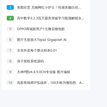
3
美图欣赏 尤物网红小护士！性感美腿白丝袜
4
高中数学3.2.3百万题库突破学习瓶颈解锁永久会员
5
OPPO商城新用户1元撸实物包邮
6
图片无损放大Topaz Gigapixel AI
7
京东外卖每个整点秒杀0.01
8
浪子授权系统源码
9
大神P图v6.4.9.0CN专业版 图片编辑
10
高薪剪辑师IP实战班，100天称为懂拍剪、AI工具、运营、编导的全能型视频制作人