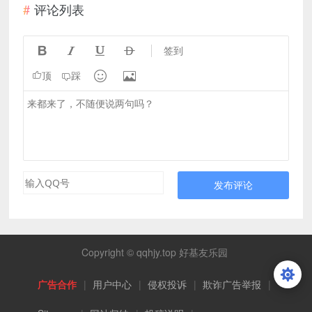
评论列表




签到


顶
踩
发布评论
Copyright © qqhjy.top 好基友乐园
广告合作
|
用户中心
|
侵权投诉
|
欺诈广告举报
|